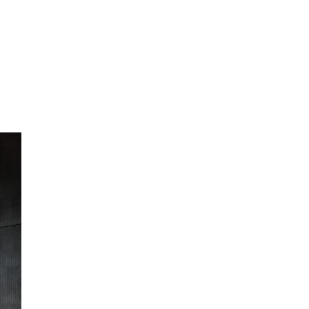
Fastighetsägare
Rulltrappövervakning
Hissföretag
Om