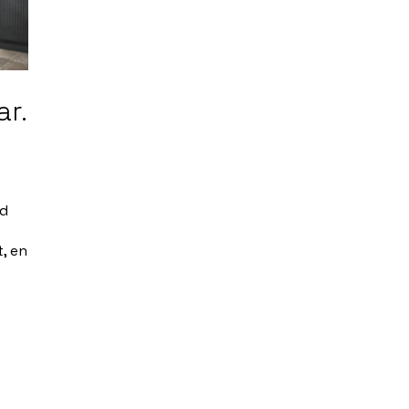
ar.
nd
t, en
s