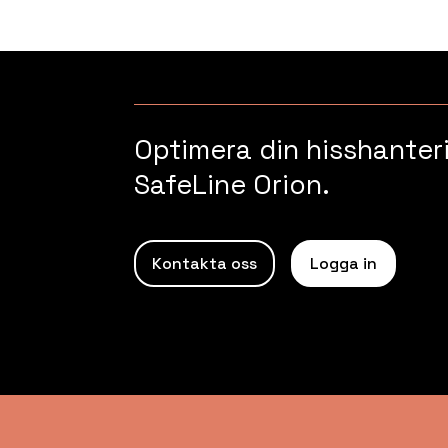
Optimera din hisshante
SafeLine Orion.
Kontakta oss
Logga in