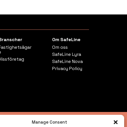
Branscher
Om SafeLine
Fastighetsägar
Om oss
e
SafeLine Lyra
Hissföretag
SafeLine Nova
Privacy Policy
Manage Consent