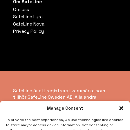
Om SafeLine
Om oss
SafeLine Lyra
SafeLine Nova
Privacy Policy
SafeLine är ett registrerat varumärke som
tillhör SafeLine Sweden AB. Alla andra
varumärken, servicemärken, registrerade
Manage Consent
varumärken eller registrerade servicemärken
tillhör respektive ägare.
To provide the best experiences, we use technologies like cookies
to store and/or access device information. Not consenting or