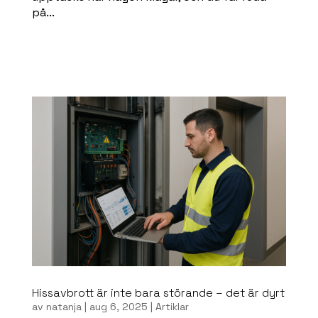
på...
Read more
Hissavbrott är inte bara störande – det är dyrt
av
natanja
|
aug 6, 2025
|
Artiklar