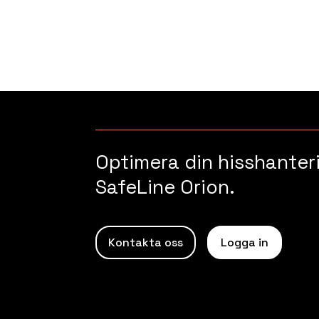
Read more
Optimera din hisshante
SafeLine Orion.
Kontakta oss
Logga in