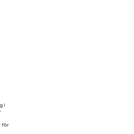
Fastighetsägare
Rulltrappövervakning
Hissföretag
Om
g i
r
 för