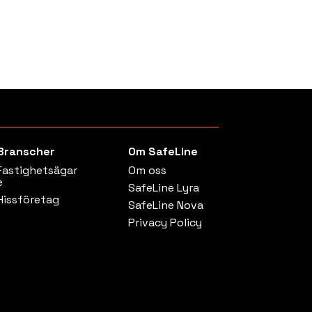
Branscher
Om SafeLine
Fastighetsägar
Om oss
e
SafeLine Lyra
Hissföretag
SafeLine Nova
Privacy Policy