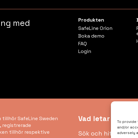
Produkten
ring med
SafeLine Orion
Boka demo
FAQ
Login
Vad letar du efte
m tillhör SafeLine Sweden
To provide 
, registrerade
and/or acc
ken tillhör respektive
adversely a