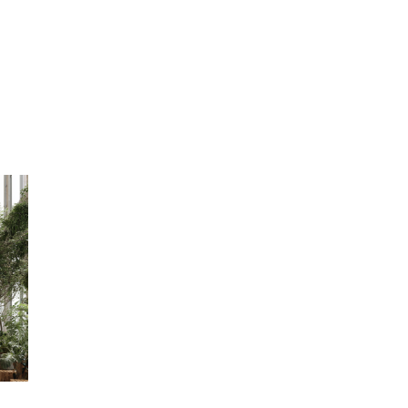
Fastighetsägare
Rulltrappövervakning
Hissföretag
Om