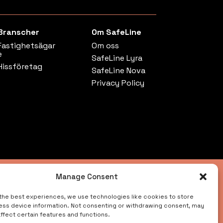
Branscher
Om SafeLine
Fastighetsägar
Om oss
e
SafeLine Lyra
Hissföretag
SafeLine Nova
Privacy Policy
Manage Consent
r?
the best experiences, we use technologies like cookies to store
ess device information. Not consenting or withdrawing consent, may
ffect certain features and functions.