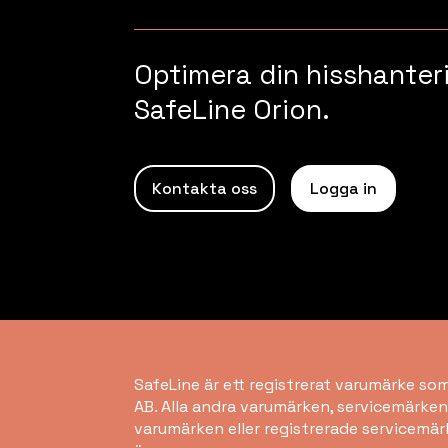
Optimera din hisshante
SafeLine Orion.
Kontakta oss
Logga in
SafeLine är ett registrerat varumärke so
AB. Alla andra varumärken, servicemärken
varumärken eller registrerade servicemär