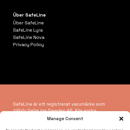
Über SafeLine
Über SafeLine
SafeLine Lyra
SafeLine Nova
Privacy Policy
SafeLine är ett registrerat varumärke som
tillhör SafeLine Sweden AB. Alla andra
varumärken, servicemärken, registrerade
Manage Consent
varumärken eller registrerade servicemärken
tillhör respektive ägare.