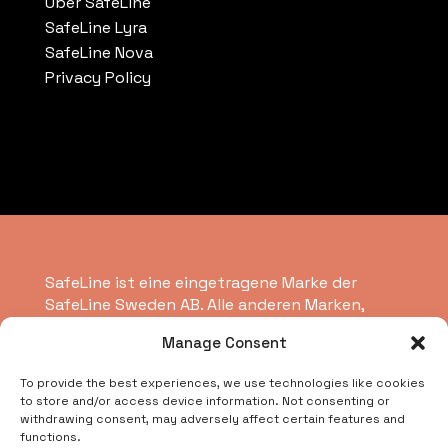
Über SafeLine
SafeLine Lyra
SafeLine Nova
Privacy Policy
SafeLine ist eine eingetragene Marke der
SafeLine Sweden AB. Alle anderen Marken,
Dienstleistungsmarken, eingetragenen Marken
Manage Consent
oder eingetragenen Dienstleistungsmarken
sind Eigentum der jeweiligen Inhaber.
To provide the best experiences, we use technologies like cookies
to store and/or access device information. Not consenting or
withdrawing consent, may adversely affect certain features and
Copyright © 2026 SafeLine Group
functions.